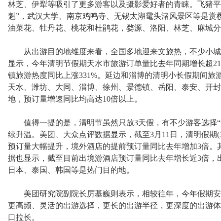
林芝、伊犁等吸引了更多游客以及摄影爱好者的青睐。飞猪平
魁”，武汉大学、南京鸡鸣寺、无锡太湖鼋头渚风景区等是赏
油菜花、牡丹花、桃花和杜鹃花，婺源、洛阳、林芝、麻城分
从出游目的地维度来看，全国多地迎来文旅热，不少小城
显示，今年清明节假期天水市旅游订单量比去年同期增长超2
镇旅游热度同比上涨331%。延边和淄博的清明小长假期间旅
天水、潍坊、大同、淄博、徐州、景德镇、岳阳、泰安、开封
地，预订量增速同比均高达10倍以上。
值得一提的是，清明节虽然只放3天假，有不少游客选择“请3
续升温。美团、大众点评数据显示，截至3月11日，清明假期(3
预订量大幅提升，境外酒店的提前预订量同比去年增加3倍。
据也显示，截至目前出境游酒店预订量同比去年增长近3倍，
日本、泰国、韩国等是热门目的地。
美团研究院副院长厉基巍则表示，相较往年，今年假期安
更高频、灵活的出游选择，更长的出游半径，更深度的出游体
口拉长。