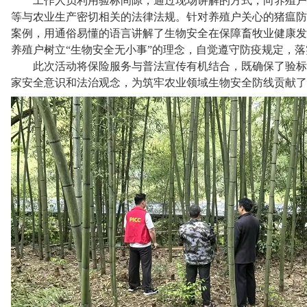
工作人员利用验标间隙，通过现场讲解的方式，向养殖户
等与农业生产密切相关的法律法规。针对养殖户关心的猪瘟防
案例，用通俗易懂的语言讲解了生物安全在保障畜牧业健康发
养殖户树立“生物安全无小事”的理念，自觉遵守防疫规定，
此次活动将保险服务与普法宣传有机结合，既确保了验标
家安全意识和法治观念，为筑牢农业领域生物安全防线贡献了